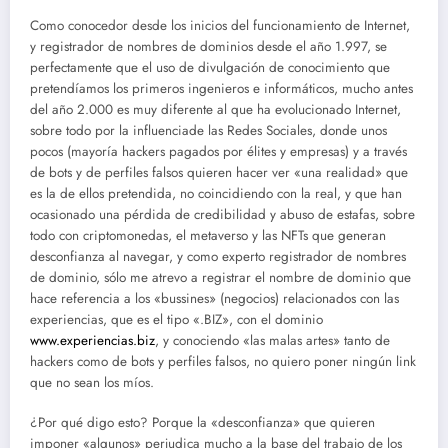
Como conocedor desde los inicios del funcionamiento de Internet,
y registrador de nombres de dominios desde el año 1.997, se
perfectamente que el uso de divulgación de conocimiento que
pretendíamos los primeros ingenieros e informáticos, mucho antes
del año 2.000 es muy diferente al que ha evolucionado Internet,
sobre todo por la influenciade las Redes Sociales, donde unos
pocos (mayoría hackers pagados por élites y empresas) y a través
de bots y de perfiles falsos quieren hacer ver «una realidad» que
es la de ellos pretendida, no coincidiendo con la real, y que han
ocasionado una pérdida de credibilidad y abuso de estafas, sobre
todo con criptomonedas, el metaverso y las NFTs que generan
desconfianza al navegar, y como experto registrador de nombres
de dominio, sólo me atrevo a registrar el nombre de dominio que
hace referencia a los «bussines» (negocios) relacionados con las
experiencias, que es el tipo «.BIZ», con el dominio
www.experiencias.biz
, y conociendo «las malas artes» tanto de
hackers como de bots y perfiles falsos, no quiero poner ningún link
que no sean los míos.
¿Por qué digo esto? Porque la «desconfianza» que quieren
imponer «algunos» perjudica mucho a la base del trabajo de los